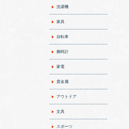
洗濯機
家具
自転車
腕時計
家電
貴金属
アウトドア
文具
スポーツ