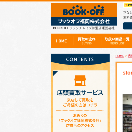
本な
無料査
BOOKOFFフランチャイズ加盟店運営会社
HOME
>
店
sto