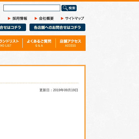
サ
イ
ト
内
検
索
更新日：2019年09月19日