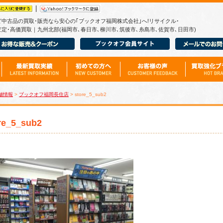
|
ど中古品の買取･販売なら安心の｢ブックオフ福岡株式会社｣へ!リサイクル･
定･高価買取｜九州北部(福岡市､春日市､柳川市､筑後市､糸島市､佐賀市､日田市)
舗情報
>
ブックオフ福岡長住店
> store_5_sub2
re_5_sub2