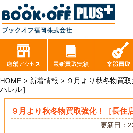
HOME
>
新着情報
>
９月より秋冬物買取
パレル］
９月より秋冬物買取強化！［長住
更新日：20