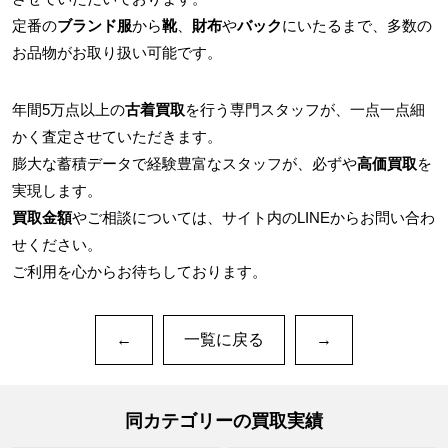
定番の
ブランド服
から
靴
、
財布
や
バック
にいたるまで、多数の
お品物がお取り扱い可能です。
年間5万点以上の
古着買取
を行う専門スタッフが、一点一点細
かく査定させていただきます。
膨大な蓄積データで経験豊富なスタッフが、必ずや
高価買取
を
実現します。
買取金額
やご相談については、サイト内のLINEからお問い合わ
せください。
ご利用を心からお待ちしております。
←
一覧に戻る
→
同カテゴリーの買取実績