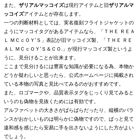
また、
ザリアルマッコイズ
は現行アイテムと旧
ザリアルマ
ッコイズ
アイテムとが存在します。
一つの判断材料としては、実名復刻フライトジャケットの
ようにマッコイタグがあるアイテムなら、「ＴＨＥ ＲＥＡ
Ｌ ＭＣｃＯＹ’Ｓ」表記が旧マッコイズ製、「ＴＨＥ ＲＥ
ＡＬ ＭＣｃＯＹ’Ｓ＆ＣＯ.」が現行マッコイズ製というよ
うに、見分けることが出来ます。
ここまで見分けるには豊富な知識が必要になる為、本物か
どうか疑わしいと思ったら、公式ホームページに掲載され
ている本物の写真と見比べてみるのがおすすめです。
また、ロゴマークや、品質表示タグをじっくり見てみると
いうのも偽物を見抜くためには有効です。
アルファベットの大きさがばらばらだったり、縦横のバラ
ンスがおかしいものは明らかに偽物ですので、ぱっと見て
違和感を感じたら安易に手を出さないようにした方がよい
でしょう。