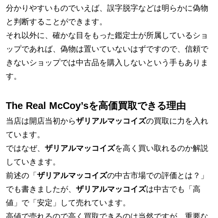
分かりやすいものでいえば、誤字脱字などは明らかに偽物
と判断することができます。
それ以外に、確かな目をもった鑑定士が所属しているショ
ップであれば、偽物は置いていないはずですので、信頼で
きないショップでは中古品を購入しないという手もありま
す。
The Real McCoy’sを高価買取できる理由
当店は開店当初から
ザリアルマッコイズ
の買取に力を入れ
ています。
ではなぜ、
ザリアルマッコイズ
を高く買い取れるのか解説
していきます。
前述の「
ザリアルマッコイズ
の中古市場での評価とは？」
でも書きましたが、
ザリアルマッコイズ
は中古でも「高
値」で「安定」して売れています。
高値で売れるので高く買取できるのは当然ですが、重要な