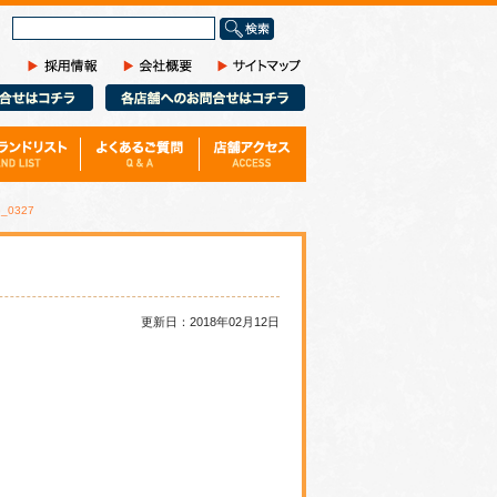
サ
イ
ト
内
検
索
G_0327
更新日：2018年02月12日