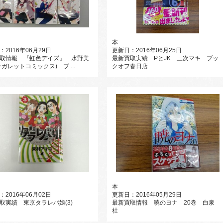
本
：2016年06月29日
更新日：2016年06月25日
取情報 『虹色デイズ』 水野美
最新買取実績 PとJK 三次マキ ブッ
ーガレットコミックス) ブ ...
クオフ春日店
本
：2016年06月02日
更新日：2016年05月29日
取実績 東京タラレバ娘(3)
最新買取情報 暁のヨナ 20巻 白泉
社