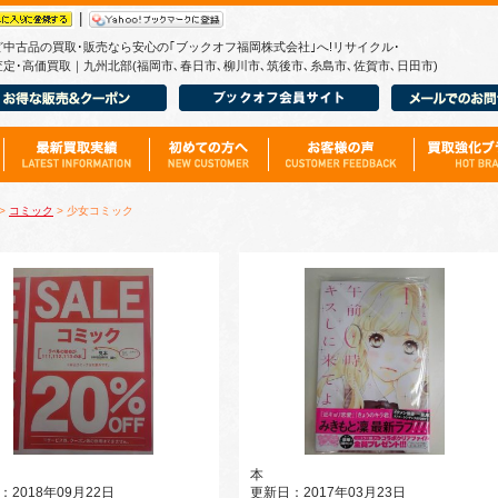
|
ど中古品の買取･販売なら安心の｢ブックオフ福岡株式会社｣へ!リサイクル･
定･高価買取｜九州北部(福岡市､春日市､柳川市､筑後市､糸島市､佐賀市､日田市)
>
コミック
> 少女コミック
本
：2018年09月22日
更新日：2017年03月23日