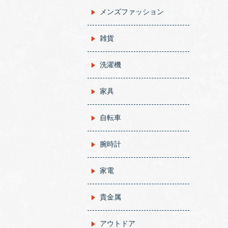
メンズファッション
雑貨
洗濯機
家具
自転車
腕時計
家電
貴金属
アウトドア