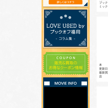
ブック
ミック 
本
更新日
最新買
店