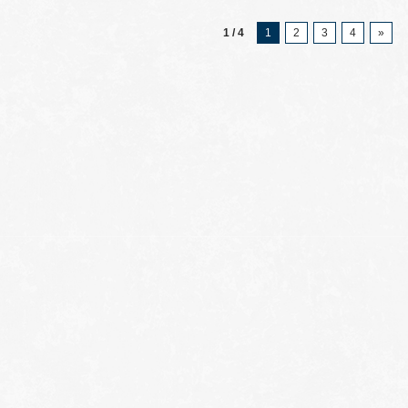
1 / 4
1
2
3
4
»