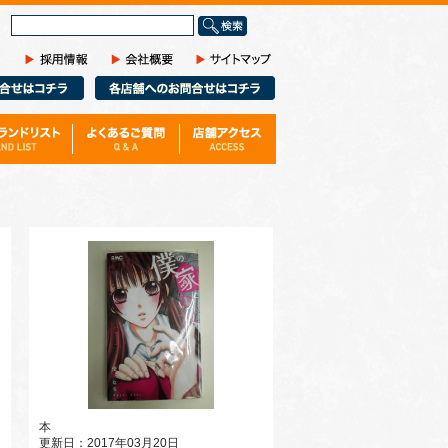
サ
イ
ト
内
検
索
本
更新日：2017年03月20日