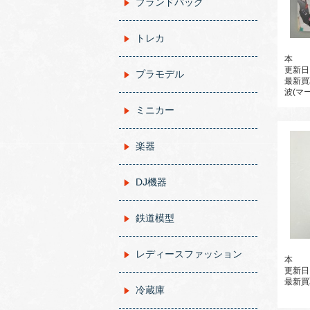
ブランドバッグ
トレカ
本
更新日
プラモデル
最新買
波(マ
ミニカー
楽器
DJ機器
鉄道模型
レディースファッション
本
更新日
最新買
冷蔵庫