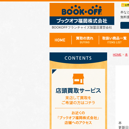
本な
無料査
BOOKOFFフランチャイズ加盟店運営会社
HOME
>
本
本
更新日