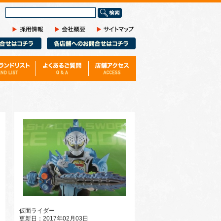
サ
イ
ト
内
検
索
仮面ライダー
更新日：2017年02月03日