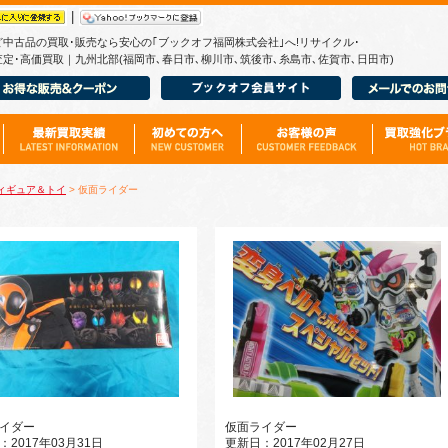
|
ど中古品の買取･販売なら安心の｢ブックオフ福岡株式会社｣へ!リサイクル･
定･高価買取｜九州北部(福岡市､春日市､柳川市､筑後市､糸島市､佐賀市､日田市)
ィギュア＆トイ
> 仮面ライダー
イダー
仮面ライダー
：2017年03月31日
更新日：2017年02月27日