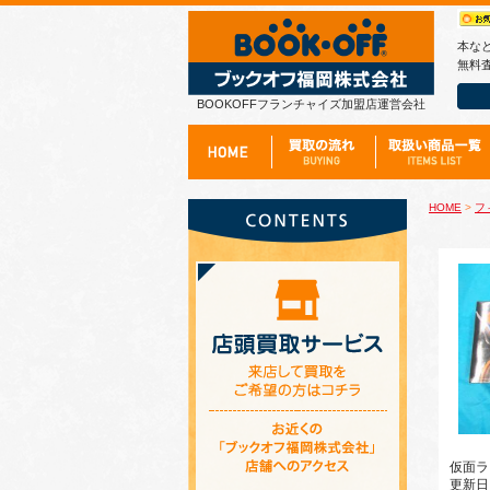
本な
無料査
BOOKOFFフランチャイズ加盟店運営会社
HOME
>
フ
仮面ラ
更新日