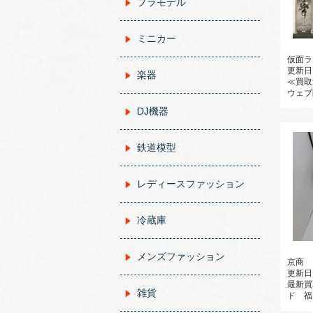
プラモデル
ミニカー
仮面ラ
更新日
楽器
≪買取速
ウェブ限
DJ機器
鉄道模型
レディースファッション
冷蔵庫
メンズファッション
京商
更新日
最新買
雑貨
ド 福