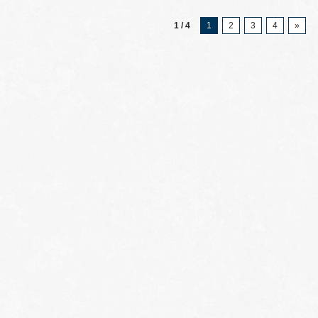
1 / 4
1
2
3
4
»