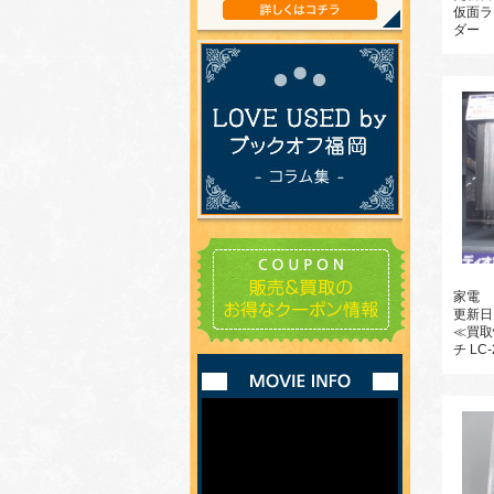
仮面ラ
ダー 
家電
更新日
≪買取
チ LC-