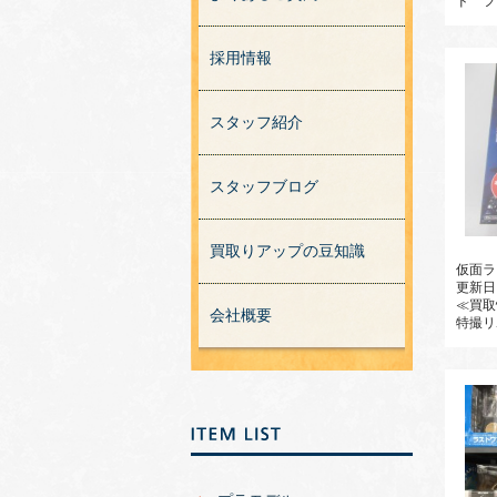
ド フ
採用情報
スタッフ紹介
スタッフブログ
買取りアップの豆知識
仮面ラ
更新日
≪買取
会社概要
特撮リ