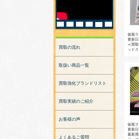
仮面ラ
更新日
≪買取情
買取の流れ
ッドスマ
取扱い商品一覧
買取強化ブランドリスト
買取実績のご紹介
お客様の声
仮面ラ
更新日
最新買
よくあるご質問