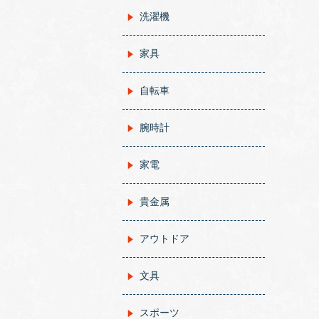
洗濯機
家具
自転車
腕時計
家電
貴金属
アウトドア
文具
スポーツ