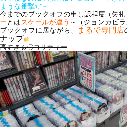
ような衝撃だ～
今までのブックオフの申し訳程度（失礼
ー
とは
スケールが違う
～（ジョンカビラ
まるで
専門店
ブックオフに居ながら、
ナップ
高すぎる〇コリティー