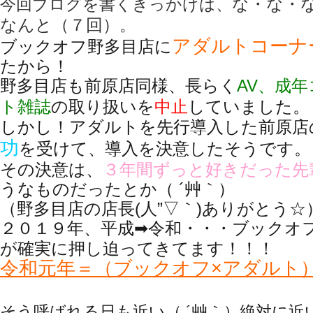
な・な・
今回ブログを書くきっかけは、
なんと（７回）
。
アダルトコーナ
ブックオフ野多目店
に
たから！
野多目店も前原店同様
、長らく
AV、成
ト雑誌
の取り扱いを
中止
していました。
しかし！アダルトを先行導入した前原店
功
を受けて、導入を決意したそうです。
その決意は、
３年間ずっと好きだった先
うなものだったとか（ ´艸｀）
（野多目店の店長(人”▽｀)ありがとう☆
２０１９年、平成➡令和・・・
ブックオ
が確実に押し迫ってきてます！！！
令和元年＝（ブックオフ×アダルト
そう呼ばれる日も近い（ ´艸｀）絶対に近