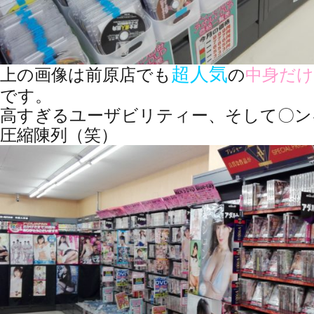
超人気
上の画像は前原店でも
の
中身だけ
です。
高すぎるユーザビリティー、そして〇ン
圧縮陳列（笑）