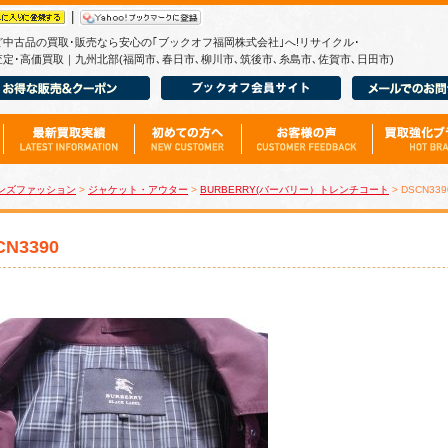
|
ど中古品の買取･販売なら安心の｢ブックオフ福岡株式会社｣へ!リサイクル･
定･高価買取｜九州北部(福岡市､春日市､柳川市､筑後市､糸島市､佐賀市､日田市)
ンズファッション
>
ジャケット・アウター
>
BURBERRY(バーバリー）トレンチコート
> DSCN339
CN3390