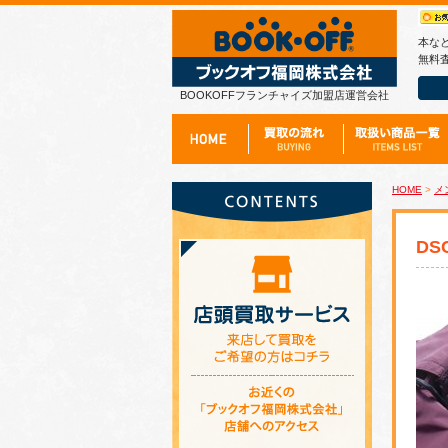
本な
無料査
BOOKOFFフランチャイズ加盟店運営会社
HOME
>
メ
DS