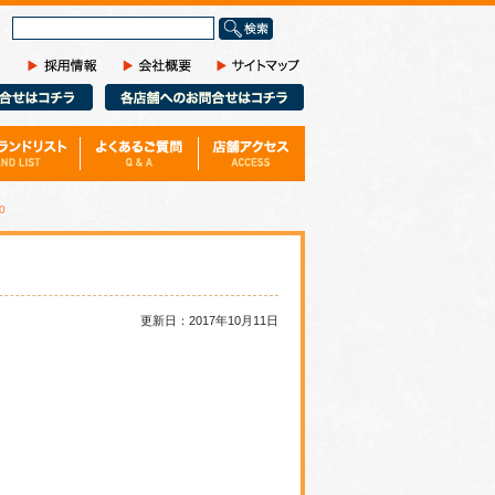
サ
イ
ト
内
検
索
0
更新日：2017年10月11日