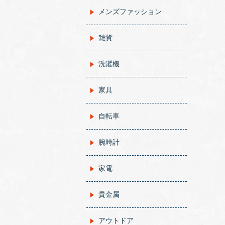
メンズファッション
雑貨
洗濯機
家具
自転車
腕時計
家電
貴金属
アウトドア