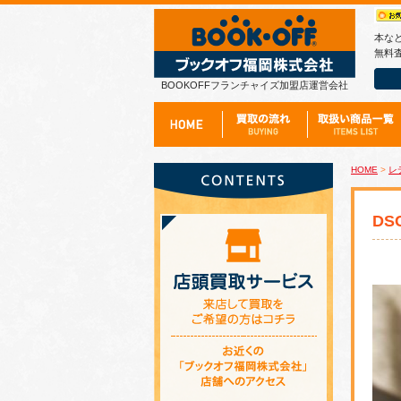
本な
無料査
BOOKOFFフランチャイズ加盟店運営会社
HOME
>
レ
DS