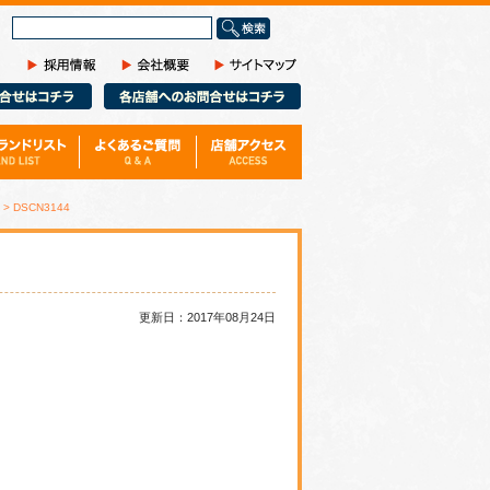
サ
イ
ト
内
検
索
> DSCN3144
更新日：2017年08月24日