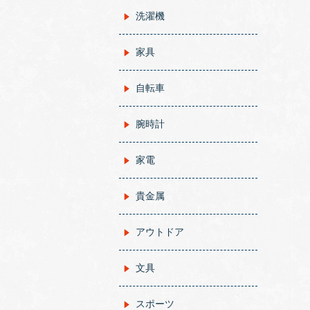
洗濯機
家具
自転車
腕時計
家電
貴金属
アウトドア
文具
スポーツ