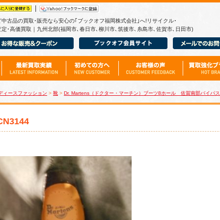
|
ど中古品の買取･販売なら安心の｢ブックオフ福岡株式会社｣へ!リサイクル･
定･高価買取｜九州北部(福岡市､春日市､柳川市､筑後市､糸島市､佐賀市､日田市)
ディースファッション
>
靴
>
Dr. Martens（ドクター・マーチン）ブーツ8ホール 佐賀南部バイパス
CN3144