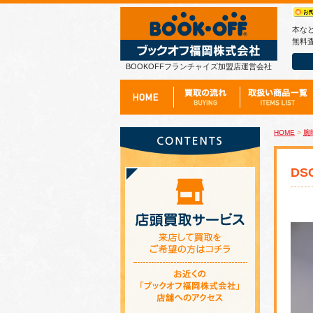
本な
無料査
BOOKOFFフランチャイズ加盟店運営会社
HOME
>
腕
DS