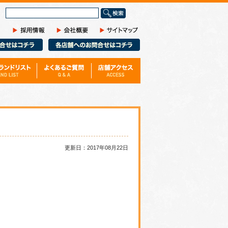
サ
イ
ト
内
検
索
更新日：2017年08月22日