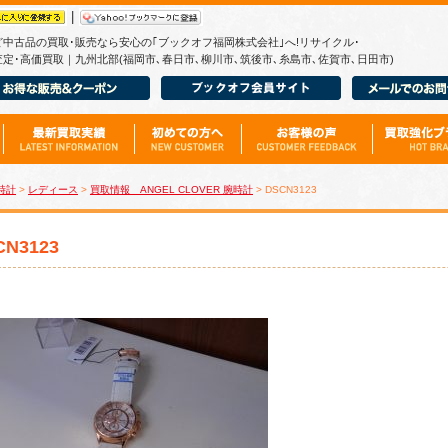
|
ど中古品の買取･販売なら安心の｢ブックオフ福岡株式会社｣へ!リサイクル･
定･高価買取｜九州北部(福岡市､春日市､柳川市､筑後市､糸島市､佐賀市､日田市)
時計
>
レディース
>
買取情報 ANGEL CLOVER 腕時計
> DSCN3123
CN3123