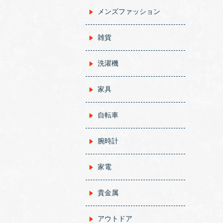
メンズファッション
雑貨
洗濯機
家具
自転車
腕時計
家電
貴金属
アウトドア