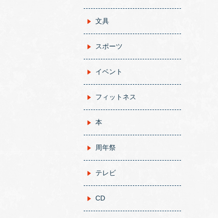
文具
スポーツ
イベント
フィットネス
本
周年祭
テレビ
CD