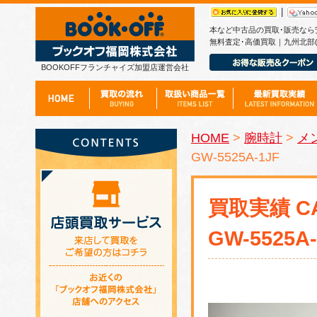
|
本など中古品の買取･販売なら
無料査定･高価買取｜九州北部(
BOOKOFFフランチャイズ加盟店運営会社
HOME
>
腕時計
>
メ
GW-5525A-1JF
買取実績 C
GW-5525A-