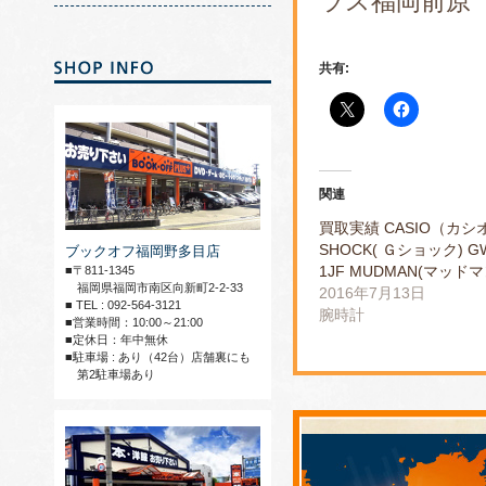
ラス福岡前原
共有:
関連
買取実績 CASIO（カシオ
SHOCK( Ｇショック) GW
ブックオフ福岡野多目店
1JF MUDMAN(マッド
■〒811-1345
福岡県福岡市南区向新町2-2-33
2016年7月13日
■ TEL : 092-564-3121
腕時計
■営業時間：10:00～21:00
■定休日：年中無休
■駐車場 : あり（42台）店舗裏にも
第2駐車場あり