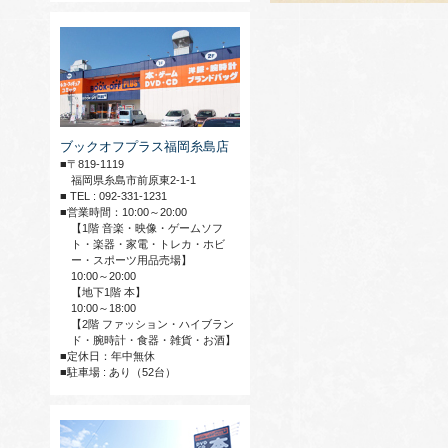
ブックオフプラス福岡糸島店
■〒819-1119
福岡県糸島市前原東2-1-1
■ TEL : 092-331-1231
■営業時間：10:00～20:00
【1階 音楽・映像・ゲームソフ
ト・楽器・家電・トレカ・ホビ
ー・スポーツ用品売場】
10:00～20:00
【地下1階 本】
10:00～18:00
【2階 ファッション・ハイブラン
ド・腕時計・食器・雑貨・お酒】
■定休日：年中無休
■駐車場 : あり（52台）