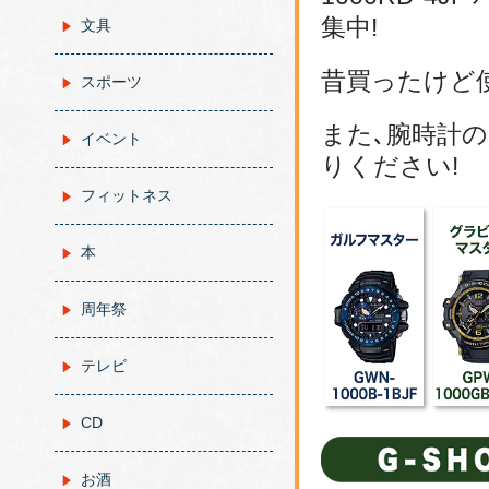
集中!
文具
昔買ったけど
スポーツ
また､腕時計
イベント
りください!
フィットネス
本
周年祭
テレビ
CD
お酒