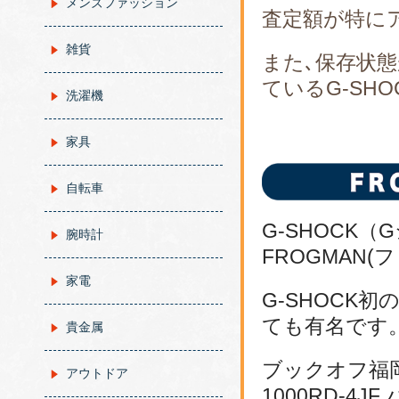
メンズファッション
査定額が特に
雑貨
また､保存状態
ているG-SH
洗濯機
家具
自転車
G-SHOCK
腕時計
FROGMAN(
家電
G-SHOCK
ても有名です
貴金属
ブックオフ福岡で
アウトドア
1000RD-4