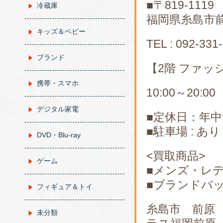
■〒819-1119
冷蔵庫
福岡県糸島市前原
キッズ＆ベビー
TEL : 092-331
ブランド
【2階 ファッ
携帯・スマホ
10:00～20:00
デジタル家電
■定休日：年中
■駐車場 : あ
DVD・Blu-ray
<買取商品>
ゲーム
■メンズ・レ
■ブランドバ
フィギュア＆トイ
糸島市 前原
未分類