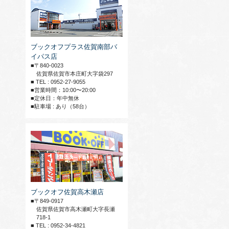
ブックオフプラス佐賀南部バ
イパス店
■〒840-0023
佐賀県佐賀市本庄町大字袋297
■ TEL : 0952-27-9055
■営業時間：10:00〜20:00
■定休日：年中無休
■駐車場 : あり（58台）
ブックオフ佐賀高木瀬店
■〒849-0917
佐賀県佐賀市高木瀬町大字長瀬
718-1
■ TEL : 0952-34-4821