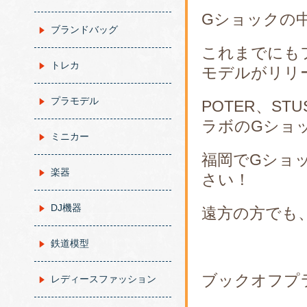
Gショックの
ブランドバッグ
これまでにも
トレカ
モデルがリリ
プラモデル
POTER、S
ラボのGショ
ミニカー
福岡でGショ
楽器
さい！
DJ機器
遠方の方でも
鉄道模型
ブックオフプ
レディースファッション