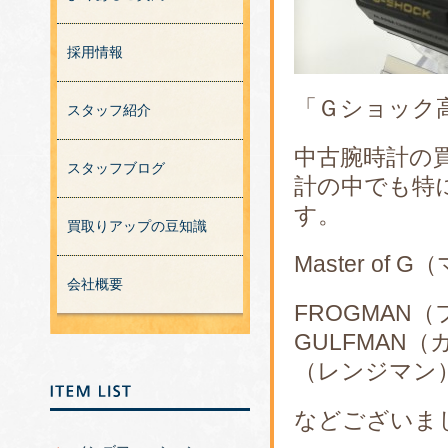
採用情報
「Ｇショック
スタッフ紹介
中古腕時計の
スタッフブログ
計の中でも特に
す。
買取りアップの豆知識
Master o
会社概要
FROGMAN
GULFMAN（
（レンジマン
などございま