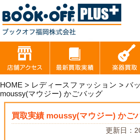
HOME
>
レディースファッション
>
バ
moussy(マウジー) かごバッグ
買取実績 moussy(マウジー) か
更新日：20