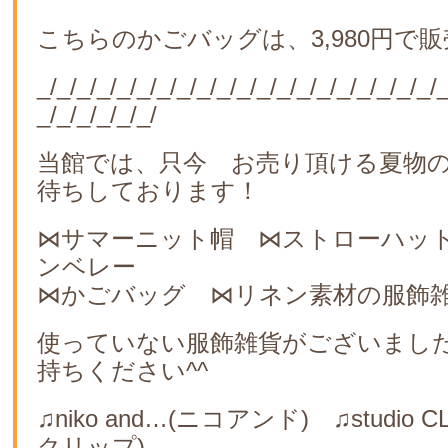
こちらのかごバッグは、3,980円で
_/_/_/_/_/_/_/_/_/_/_/_/_/_/_/_/_/_/_/_/_
_/_/_/_/_/_/
当館では、只今 お売り頂ける夏物
待ちしております！
⋈サマーニット帽 ⋈ストローハッ
ンベレー
⋈かごバッグ ⋈リネン素材の服飾
使っていない服飾雑貨がございまし
持ちください^^
♫niko and…(ニコアンド) ♫studio 
クリップ)