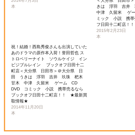
2014年7月3日
＜大分県 日田市＞
本
きは 浮羽 吉井
中津 久留米 ゲー
ミック 小説 携帯
フ日田十二町店！！
2015年2月23日
本
祝！結婚！西島秀俊さんも出演していた
あのドラマの原作本入荷！誉田哲也 ス
トロベリーナイト ソウルケイジ イン
ビジブルレイン ブックオフ日田十二
町店＜大分県 日田市＞＠大分県 日
田 うきは 浮羽 吉井 玖珠 杷木
甘木 中津 久留米 ゲーム CD
DVD コミック 小説 携帯売るなら
ブックオフ日田十二町店！！ ★最新買
取情報★
2014年11月20日
本