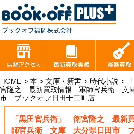
HOME
>
本
>
文庫・新書
>
時代小説
> 
宮隆之 最新買取情報 軍師官兵衛 文
市 ブックオフ日田十二町店
「黒田官兵衛」 衛宮隆之 最新
師官兵衛 文庫 大分県日田市 