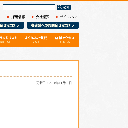
サ
イ
ト
内
検
索
更新日：2019年11月01日