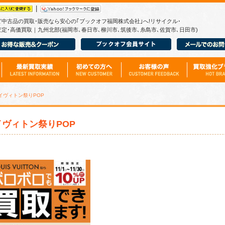
|
ど中古品の買取･販売なら安心の｢ブックオフ福岡株式会社｣へ!リサイクル･
定･高価買取｜九州北部(福岡市､春日市､柳川市､筑後市､糸島市､佐賀市､日田市)
イヴィトン祭りPOP
ヴィトン祭りPOP