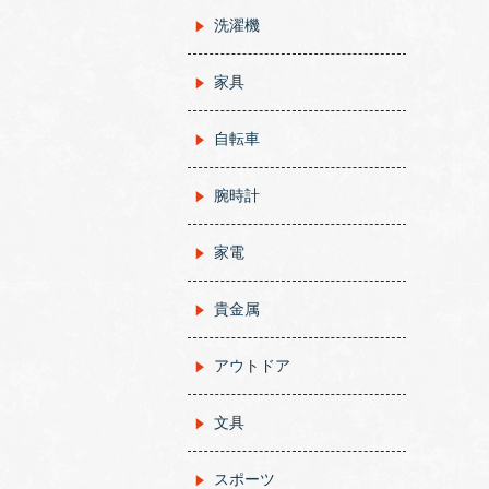
洗濯機
家具
自転車
腕時計
家電
貴金属
アウトドア
文具
スポーツ