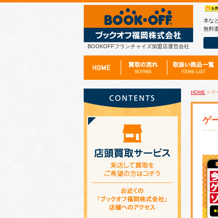
本な
無料査
BOOKOFFフランチャイズ加盟店運営会社
HOME
> ケ
ゲ