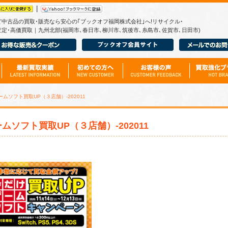
|
ど中古品の買取･販売なら安心の｢ブックオフ福岡株式会社｣へ!リサイクル･
定･高価買取｜九州北部(福岡市､春日市､柳川市､筑後市､糸島市､佐賀市､日田市)
゙ームソフト買取UP（３店舗）-202011
ームソフト買取UP（３店舗）-202011