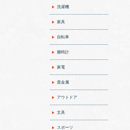
洗濯機
家具
自転車
腕時計
家電
貴金属
アウトドア
文具
スポーツ