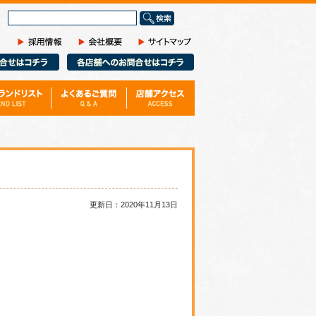
サ
イ
ト
内
検
索
更新日：2020年11月13日